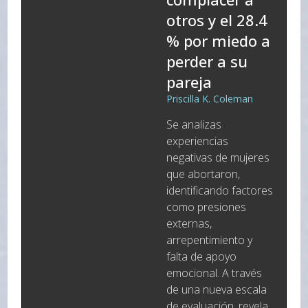
otros y el 28.4
% por miedo a
perder a su
pareja
Priscilla K. Coleman
Se analizas
experiencias
negativas de mujeres
que abortaron,
identificando factores
como presiones
externas,
arrepentimiento y
falta de apoyo
emocional. A través
de una nueva escala
de evaluación, revela