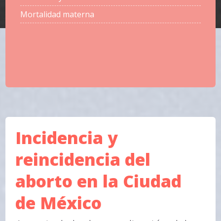
Mortalidad materna
Incidencia y
reincidencia del
aborto en la Ciudad
de México